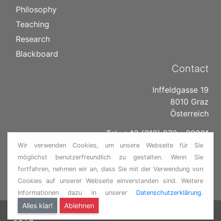
Philosophy
Teaching
Research
Blackboard
Contact
Inffeldgasse 19
8010 Graz
Österreich
Tel.: +43 (316) 873 - 30001
Fax: +43 (316) 873 - 30002
Wir verwenden Cookies, um unsere Webseite für Sie
möglichst benutzerfreundlich zu gestalten. Wenn Sie
E-Mail:
institut@ivt.tugraz.at
fortfahren, nehmen wir an, dass Sie mit der Verwendung von
www.itna.tugraz.at
Cookies auf unserer Webseite einverstanden sind. Weitere
Informationen dazu in unserer
Datenschutzerklärung
.
Alles klar!
Ablehnen
ITNA TU GRAZ
•
TU
Contact
•
Privacy
•
Imprint