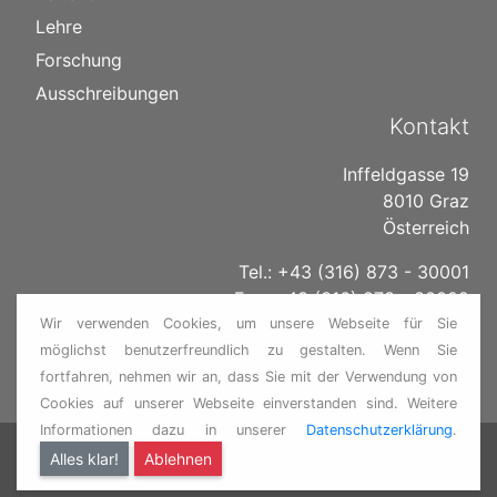
Lehre
Forschung
Ausschreibungen
Kontakt
Inffeldgasse 19
8010 Graz
Österreich
Tel.: +43 (316) 873 - 30001
Fax: +43 (316) 873 - 30002
Wir verwenden Cookies, um unsere Webseite für Sie
E-Mail:
institut@ivt.tugraz.at
möglichst benutzerfreundlich zu gestalten. Wenn Sie
www.itna.tugraz.at
fortfahren, nehmen wir an, dass Sie mit der Verwendung von
Cookies auf unserer Webseite einverstanden sind. Weitere
Informationen dazu in unserer
Datenschutzerklärung
.
ITNA TU GRAZ
Kontakt
•
Datenschutz
•
Impressum
Alles klar!
Ablehnen
•
TU GRAZ