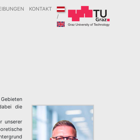
EIBUNGEN
KONTAKT
/
 Gebieten
abei die
r unserer
eoretische
Untergrund