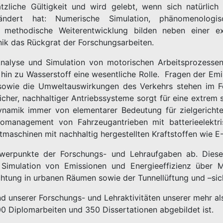
tzliche Gültigkeit und wird gelebt, wenn sich natürlich
eändert hat: Numerische Simulation, phänomenologi
 methodische Weiterentwicklung bilden neben einer ex
ik das Rückgrat der Forschungsarbeiten.
Analyse und Simulation von motorischen Arbeitsprozesse
hin zu Wasserstoff eine wesentliche Rolle. Fragen der Em
sowie die Umweltauswirkungen des Verkehrs stehen im F
cher, nachhaltiger Antriebssysteme sorgt für eine extrem
ik immer von elementarer Bedeutung für zielgerichtete
management von Fahrzeugantrieben mit batterieelektr
maschinen mit nachhaltig hergestellten Kraftstoffen wie E-
hwerpunkte der Forschungs- und Lehraufgaben ab. Dies
mulation von Emissionen und Energieeffizienz über Mi
tung in urbanen Räumen sowie der Tunnellüftung und –sich
and unserer Forschungs- und Lehraktivitäten unserer mehr al
000 Diplomarbeiten und 350 Dissertationen abgebildet ist.