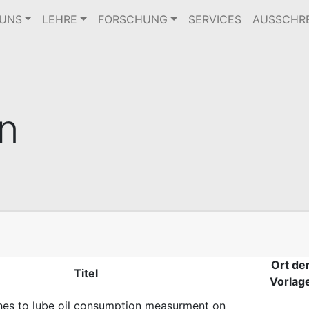
 UNS
LEHRE
FORSCHUNG
SERVICES
AUSSCHR
n
Ort de
Titel
Vorlag
es to lube oil consumption measurment on