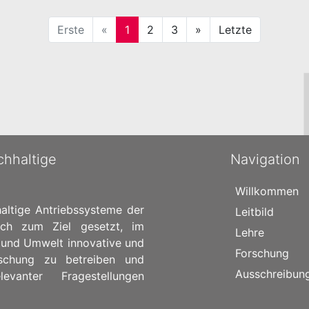
Erste
«
1
2
3
»
Letzte
chhaltige
Navigation
Willkommen
altige Antriebssysteme der
Leitbild
ich zum Ziel gesetzt, im
Lehre
 und Umwelt innovative und
Forschung
rschung zu betreiben und
Ausschreibun
vanter Fragestellungen