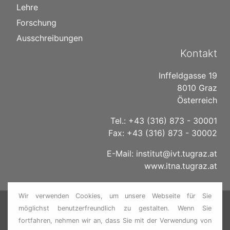
Lehre
Forschung
Ausschreibungen
Kontakt
Inffeldgasse 19
8010 Graz
Österreich
Tel.: +43 (316) 873 - 30001
Fax: +43 (316) 873 - 30002
E-Mail:
institut@ivt.tugraz.at
www.itna.tugraz.at
Wir verwenden Cookies, um unsere Webseite für Sie
ITNA TU GRAZ
Kontakt
•
Datenschutz
•
Impressum
möglichst benutzerfreundlich zu gestalten. Wenn Sie
•
TU GRAZ
fortfahren, nehmen wir an, dass Sie mit der Verwendung von