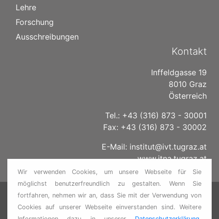
Lehre
Forschung
Ausschreibungen
Kontakt
Inffeldgasse 19
8010 Graz
Österreich
Tel.: +43 (316) 873 - 30001
Fax: +43 (316) 873 - 30002
E-Mail:
institut@ivt.tugraz.at
www.itna.tugraz.at
Wir verwenden Cookies, um unsere Webseite für Sie
möglichst benutzerfreundlich zu gestalten. Wenn Sie
ITNA TU GRAZ
Kontakt
•
Datenschutz
•
Impressum
fortfahren, nehmen wir an, dass Sie mit der Verwendung von
•
TU GRAZ
Cookies auf unserer Webseite einverstanden sind. Weitere
Informationen dazu in unserer
Datenschutzerklärung
.