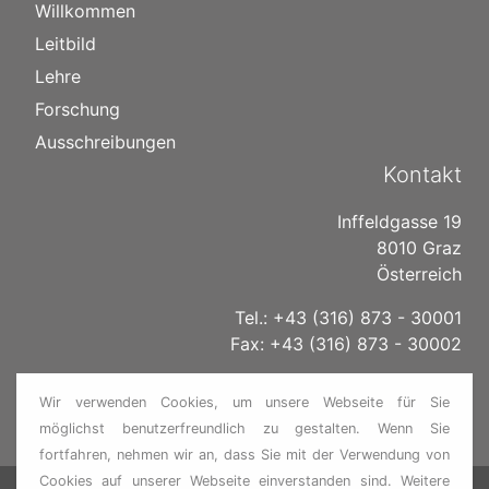
Willkommen
Leitbild
Lehre
Forschung
Ausschreibungen
Kontakt
Inffeldgasse 19
8010 Graz
Österreich
Tel.: +43 (316) 873 - 30001
Fax: +43 (316) 873 - 30002
E-Mail:
institut@ivt.tugraz.at
Wir verwenden Cookies, um unsere Webseite für Sie
www.itna.tugraz.at
möglichst benutzerfreundlich zu gestalten. Wenn Sie
fortfahren, nehmen wir an, dass Sie mit der Verwendung von
Cookies auf unserer Webseite einverstanden sind. Weitere